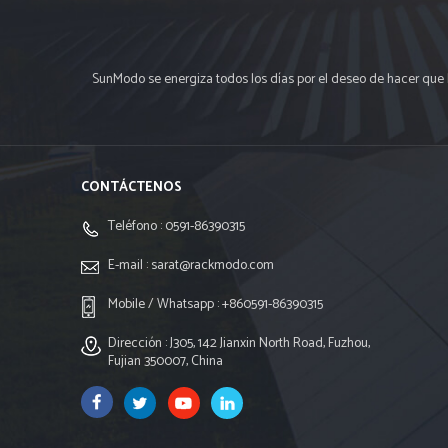
SunModo se energiza todos los días por el deseo de hacer que 
CONTÁCTENOS
Teléfono :
0591-86390315
E-mail :
sarat@rackmodo.com
Mobile / Whatsapp :
+860591-86390315
Dirección : J305, 142 Jianxin North Road, Fuzhou,
Fujian 350007, China