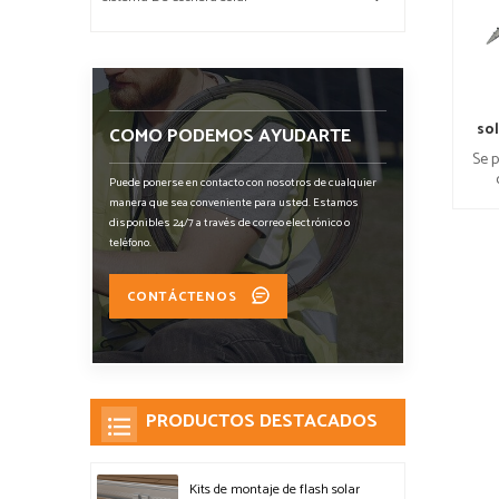
sol
COMO PODEMOS AYUDARTE
Se 
Puede ponerse en contacto con nosotros de cualquier
manera que sea conveniente para usted. Estamos
disponibles 24/7 a través de correo electrónico o
teléfono.
CONTÁCTENOS
PRODUCTOS DESTACADOS
Kits de montaje de flash solar