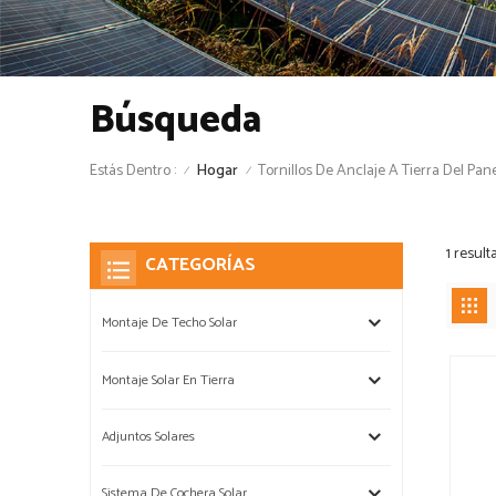
Búsqueda
Estás Dentro :
Tornillos De Anclaje A Tierra Del Pane
Hogar
/
/
1 result
CATEGORÍAS
Montaje De Techo Solar
Montaje Solar En Tierra
Adjuntos Solares
Sistema De Cochera Solar