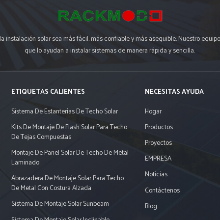
la instalación solar sea más fácil, más confiable y más asequible. Nuestro equi
que lo ayudan a instalar sistemas de manera rápida y sencilla.
ETIQUETAS CALIENTES
NECESITAS AYUDA
Sistema De Estanterías De Techo Solar
Hogar
Kits De Montaje De Flash Solar Para Techo
Productos
De Tejas Compuestas
Proyectos
Montaje De Panel Solar De Techo De Metal
EMPRESA
Laminado
Noticias
Abrazadera De Montaje Solar Para Techo
De Metal Con Costura Alzada
Contáctenos
Sistema De Montaje Solar Sunbeam
Blog
Sistema De Montaje Solar Inclinable