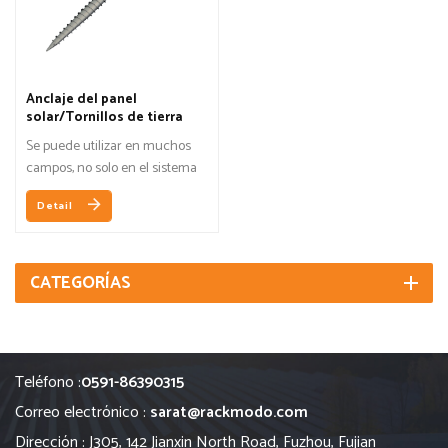
Anclaje del panel
solar/Tornillos de tierra
Se puede utilizar en muchos
campos, no solo en el sistema
fotovoltaico.
Detail
CATEGORÍAS
Teléfono :
0591-86390315
Correo electrónico :
sarat@rackmodo.com
Dirección : J305, 142 Jianxin North Road, Fuzhou, Fujian