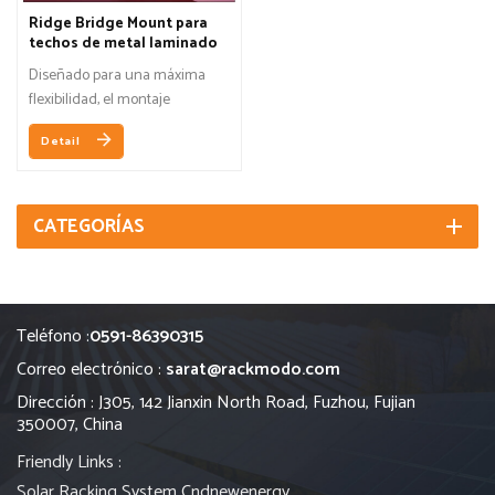
Ridge Bridge Mount para
techos de metal laminado
Diseñado para una máxima
flexibilidad, el montaje
RidgeBridge™ se puede
Detail
conectar a la mayoría de los
perfiles de techo corrugados
tradicionales o trapezoidales.
CATEGORÍAS
Teléfono :
0591-86390315
Correo electrónico :
sarat@rackmodo.com
Dirección : J305, 142 Jianxin North Road, Fuzhou, Fujian
350007, China
Friendly Links :
Solar Racking System
Cndnewenergy