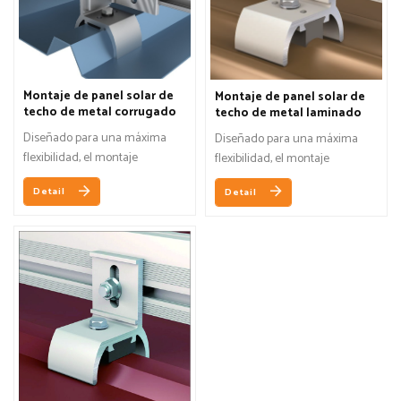
Montaje de panel solar de
Montaje de panel solar de
techo de metal corrugado
techo de metal laminado
trapezoidal
Diseñado para una máxima
Diseñado para una máxima
flexibilidad, el montaje
flexibilidad, el montaje
RidgeBridge™ se puede
RidgeBridge™ se puede
Detail
Detail
conectar a la mayoría de los
conectar a la mayoría de los
perfiles de techo corrugados
perfiles de techo corrugados
tradicionales o trapezoidales.
tradicionales o trapezoidales.