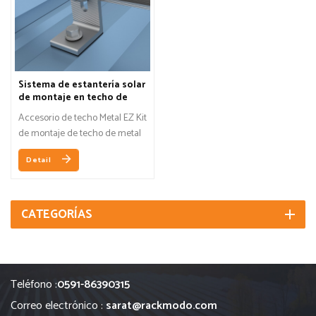
Sistema de estantería solar
de montaje en techo de
metal
Accesorio de techo Metal EZ Kit
de montaje de techo de metal
con pie en L.El mejor soporte
Detail
de una sola penetración para
techos metálicos. Es fuerte,
simple y limpio.
CATEGORÍAS
Teléfono :
0591-86390315
Correo electrónico :
sarat@rackmodo.com